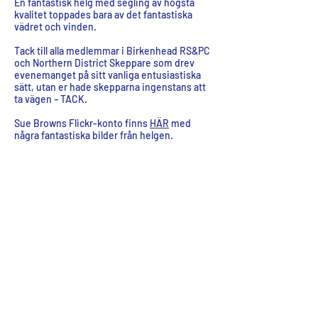
En fantastisk helg med segling av högsta
kvalitet toppades bara av det fantastiska
vädret och vinden.
Tack till alla medlemmar i Birkenhead RS&PC
och Northern District Skeppare som drev
evenemanget på sitt vanliga entusiastiska
sätt, utan er hade skepparna ingenstans att
ta vägen – TACK.
Sue Browns Flickr-konto finns
HÄR
med
några fantastiska bilder från helgen.
IOM Resources
IOM-resurser
Segelnumrering
Registrera din båt
Racing regler för segling
Sälj din båt
Leverantörslänkar
Links