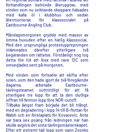
förhandlingen behövde återupptas, med
vinden som nu sviktande skeppare hälsades
med kalla öl i klubbhus och sedan
återmonteras för klasssocialet på
Eastbourne Angling Club.
Måndagsmorgonen grydde med massor av
ömma huvuden efter en härlig klasssocial.
Med den ursprungliga protestupprepningen
inlämnades därefter ytterligare två
begäranden om rättelse. Förståeligt nog tog
detta lite tid att lösa med race 12C som
omseglades sent på morgonen.
Med vinden som fortsatte att skifta efter
solen, som den hade gjort de två föregående
dagarna, arbetade Eastbourne-
tävlingsteamet outtröttligt för att få
ytterligare tre lopp för att ta den slutliga
siffran till femton lopp före NOR-cutoff.
Tillbaka längst fram började det bli trångt,
med en degradering i lopp 14 till B-flottan för
Walsh och en förstaplats för Kovacevic, Ante
var bara sex poäng från ledningen när han
skulle avgöra det sista tävlingsmästerskapet.
Efter ett extremt tajt lopp som vann Zvonko