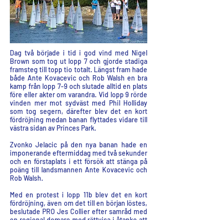
Dag två började i tid i god vind med Nigel
Brown som tog ut lopp 7 och gjorde stadiga
framsteg till topp tio totalt. Längst fram hade
både Ante Kovacevic och Rob Walsh en bra
kamp från lopp 7-9 och slutade alltid en plats
före eller akter om varandra. Vid lopp 9 rörde
vinden mer mot sydväst med Phil Holliday
som tog segern, därefter blev det en kort
fördröjning medan banan flyttades vidare till
västra sidan av Princes Park.
Zvonko Jelacic på den nya banan hade en
imponerande eftermiddag med två sekunder
och en förstaplats i ett försök att stänga på
poäng till landsmannen Ante Kovacevic och
Rob Walsh.
Med en protest i lopp 11b blev det en kort
fördröjning, även om det till en början löstes,
beslutade PRO Jes Collier efter samråd med
en regional domare med rättvisa i åtanke att