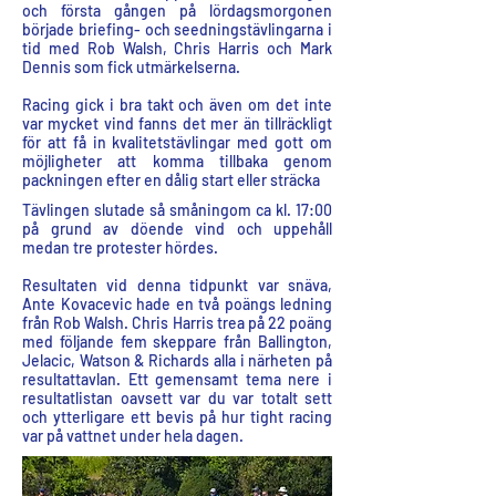
och första gången på lördagsmorgonen
började briefing- och seedningstävlingarna i
tid med Rob Walsh, Chris Harris och Mark
Dennis som fick utmärkelserna.
Racing gick i bra takt och även om det inte
var mycket vind fanns det mer än tillräckligt
för att få in kvalitetstävlingar med gott om
möjligheter att komma tillbaka genom
packningen efter en dålig start eller sträcka
Tävlingen slutade så småningom ca kl. 17:00
på grund av döende vind och uppehåll
medan tre protester hördes.
Resultaten vid denna tidpunkt var snäva,
Ante Kovacevic hade en två poängs ledning
från Rob Walsh. Chris Harris trea på 22 poäng
med följande fem skeppare från Ballington,
Jelacic, Watson & Richards alla i närheten på
resultattavlan. Ett gemensamt tema nere i
resultatlistan oavsett var du var totalt sett
och ytterligare ett bevis på hur tight racing
var på vattnet under hela dagen.