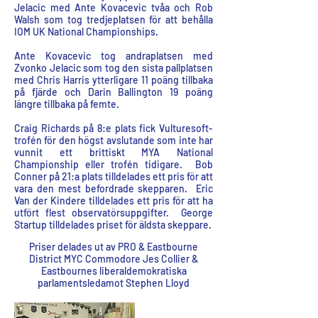
Jelacic med Ante Kovacevic tvåa och Rob
Walsh som tog tredjeplatsen för att behålla
IOM UK National Championships.
Ante Kovacevic tog andraplatsen med
Zvonko Jelacic som tog den sista pallplatsen
med Chris Harris ytterligare 11 poäng tillbaka
på fjärde och Darin Ballington 19 poäng
längre tillbaka på femte.
Craig Richards på 8:e plats fick Vulturesoft-
trofén för den högst avslutande som inte har
vunnit ett brittiskt MYA National
Championship eller trofén tidigare. Bob
Conner på 21:a plats tilldelades ett pris för att
vara den mest befordrade skepparen. Eric
Van der Kindere tilldelades ett pris för att ha
utfört flest observatörsuppgifter. George
Startup tilldelades priset för äldsta skeppare.
Priser delades ut av PRO & Eastbourne
District MYC Commodore Jes Collier &
Eastbournes liberaldemokratiska
parlamentsledamot Stephen Lloyd