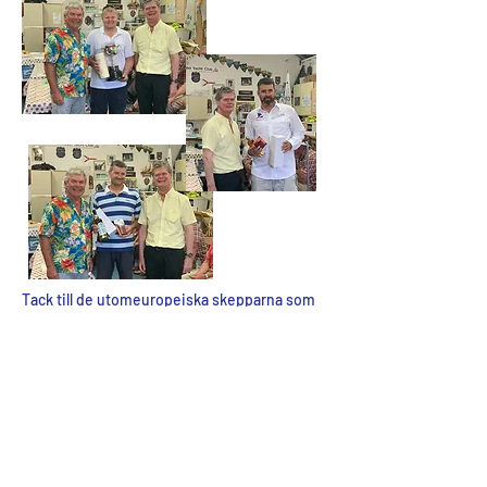
Tack till de utomeuropeiska skepparna som
anslöt sig till oss, Ante Kovacevic, Zvonko
Jelacic, Martin Gray & Eric Van der Kindere,
åh och Nick Martin från Wales!
Ett stort tack till alla på Eastbourne & District
MYC, trots inte bara svåra förhållanden på
tävlingsbanan Jes Collier och teamet hade
den extra frågan om protestutfrågningar, alla
tillfällen togs alltid tillvara för att säkerställa
att rättvisa beslut fattades för alla skeppare.